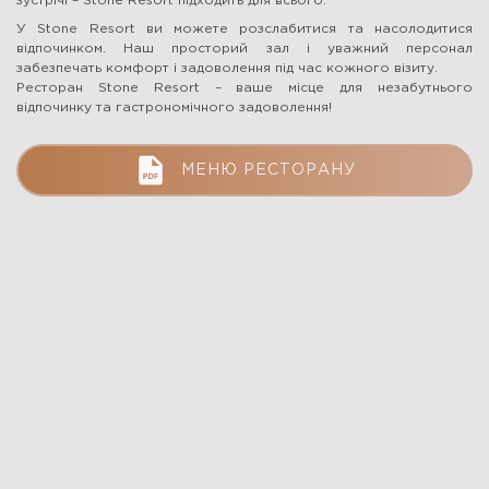
зустрічі – Stone Resort підходить для всього.
У Stone Resort ви можете розслабитися та насолодитися
відпочинком. Наш просторий зал і уважний персонал
забезпечать комфорт і задоволення під час кожного візиту.
Ресторан Stone Resort – ваше місце для незабутнього
відпочинку та гастрономічного задоволення!
МЕНЮ РЕСТОРАНУ